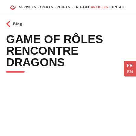
Aller au contenu principal
SERVICES
EXPERTS
PROJETS
PLATEAUX
ARTICLES
CONTACT
Blog
GAME OF RÔLES
RENCONTRE
DRAGONS
FR
EN