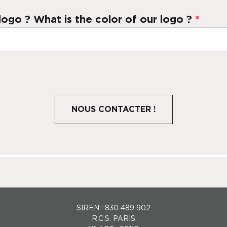
 logo ? What is the color of our logo ?
*
SIREN : 830 489 902
R.C.S. PARIS