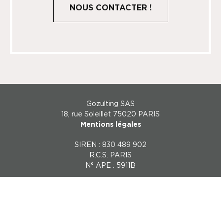
Gozulting SAS
18, rue Soleillet 75020 PARIS
Mentions légales
SIREN : 830 489 902
R.C.S. PARIS
N° APE : 5911B
Création du site Internet
& Hébergement :
ludostation.com