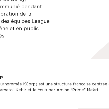
communié pendant
bration de la
rs des équipes League
ène et en public
és.
P
urnommée KCorp) est une structure française centrée a
ameto" Kebir et le Youtuber Amine "Prime" Mekri.