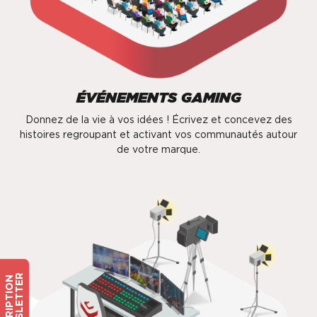
ÉVÉNEMENTS GAMING
Donnez de la vie à vos idées ! Écrivez et concevez des
histoires regroupant et activant vos communautés autour
de votre marque.
R
I
N
S
C
R
I
P
T
I
O
N
N
E
W
S
L
E
T
T
E