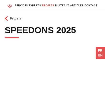
Aller au contenu principal
SERVICES
EXPERTS
PROJETS
PLATEAUX
ARTICLES
CONTACT
Projets
SPEEDONS 2025
FR
EN